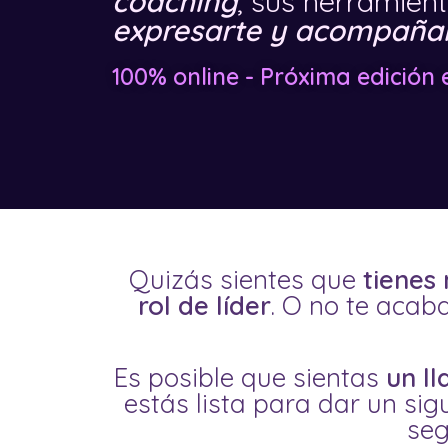
coaching
, sus herramien
expresarte y acompañar 
100% online - Próxima edición 
Quizás sientes que
tienes
rol de líder
. O no te acab
Es posible que sientas
un l
estás lista para dar un si
seg