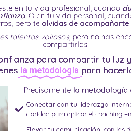
ste en tu vida profesional, cuando
du
nfianza.
O en tu vida personal, cuan
ros, pero te
olvidas de acompañarte 
nes talentos valiosos
, pero no has en
compartirlos.
 confianza para compartir tu luz 
ienes
para hacerl
la metodología
Precisamente
la metodología d
Conectar con tu liderazgo intern
claridad para aplicar el coaching en
Elevar tu comunicación,
con los 