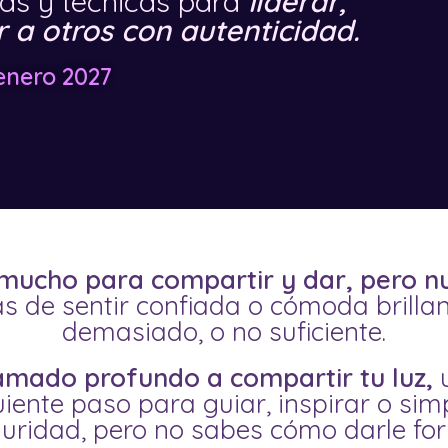
tas y técnicas para
liderar,
a otros con autenticidad.
enero 2027
 mucho para compartir y dar, pero nun
as de sentir confiada o cómoda brilla
demasiado, o no suficiente.
lamado profundo a compartir tu luz,
u
guiente paso para guiar, inspirar o si
uridad, pero no sabes cómo darle fo