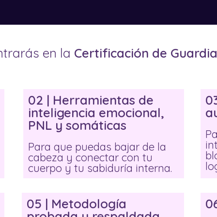
ntrarás en la
Certificación de Guardi
02 | Herramientas de
0
inteligencia emocional,
a
PNL y somáticas
Pa
in
Para que puedas bajar de la
bl
cabeza y conectar con tu
lo
cuerpo y tu sabiduría interna.
05 | Metodología
0
probada y respaldada