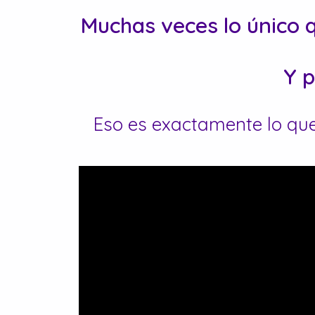
Muchas veces lo único 
Y 
Eso es exactamente lo qu