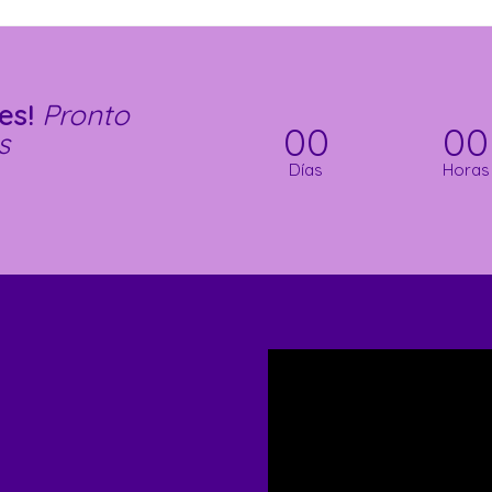
les!
Pronto
00
00
s
Días
Horas