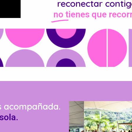
reconectar contig
no tienes que recor
es acompañada.
sola.