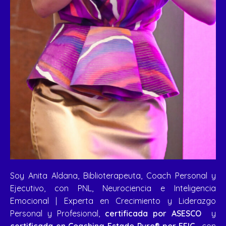
Soy Anita Aldana, Biblioterapeuta, Coach Personal y
Ejecutivo, con PNL, Neurociencia e Inteligencia
Emocional | Experta en Crecimiento y Liderazgo
Personal y Profesional,
certificada por ASESCO
y