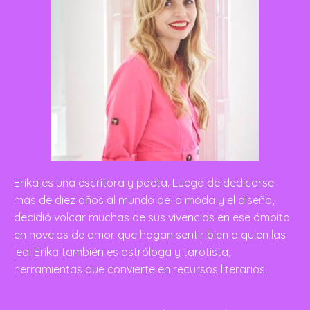
Erika es una escritora y poeta. Luego de dedicarse
más de diez años al mundo de la moda y el diseño,
decidió volcar muchas de sus vivencias en ese ámbito
en novelas de amor que hagan sentir bien a quien las
lea. Erika también es astróloga y tarotista,
herramientas que convierte en recursos literarios.