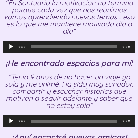
"En Santuario la motivación no termina
porque cada vez que nos reunimos
vamos aprendiendo nuevos temas... eso
es lo que me mantiene motivada día a
día"
Reproductor
00:00
00:00
de
audio
¡He encontrado espacios para mí!
"Tenía 9 años de no hacer un viaje yo
sola y me animé. Ha sido muy sanador,
compartir y escuchar historias que
motivan a seguir adelante y saber que
no estoy sola"
Reproductor
00:00
00:00
de
audio
¡Aquí encontré nuevas amigas!