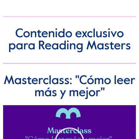
Contenido exclusivo
para Reading Masters
Masterclass: "Cómo leer
más y mejor"