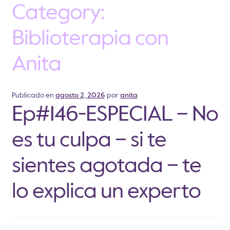
Category:
Biblioterapia con
Anita
Publicado en
agosto 2, 2026
por
anita
Ep#146-ESPECIAL – No
es tu culpa – si te
sientes agotada – te
lo explica un experto