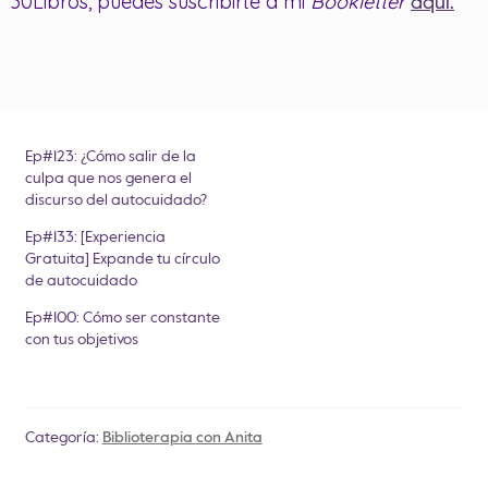
30Libros, puedes suscribirte a mi
Bookletter
aquí.
Ep#123: ¿Cómo salir de la
culpa que nos genera el
discurso del autocuidado?
Ep#133: [Experiencia
Gratuita] Expande tu círculo
de autocuidado
Ep#100: Cómo ser constante
con tus objetivos
Categoría:
Biblioterapia con Anita