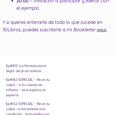
20:00
– Invitación a participar y liderar con
el ejemplo
Y si quieres enterarte de todo lo que sucede en
30Libros, puedes suscribirte a mi
Bookletter
aquí.
Ep#102: La fórmula para
dejar de procrastinar
Ep#142-ESPECIAL – No es tu
culpa – si tu cuerpo se
inflama – te lo explica un
experto
Ep#132-ESPECIAL – No es tu
culpa –si heredaste una
condición– te lo explica un