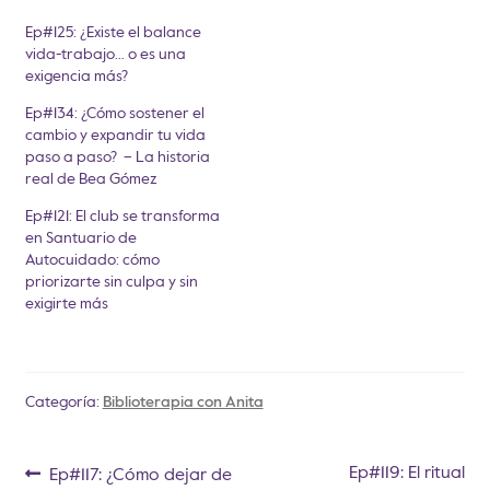
Ep#125: ¿Existe el balance
vida-trabajo… o es una
exigencia más?
Ep#134: ¿Cómo sostener el
cambio y expandir tu vida
paso a paso? – La historia
real de Bea Gómez
Ep#121: El club se transforma
en Santuario de
Autocuidado: cómo
priorizarte sin culpa y sin
exigirte más
Categoría:
Biblioterapia con Anita
Ep#119: El ritual
Ep#117: ¿Cómo dejar de